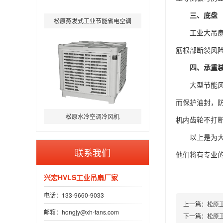
三、底盘
松原蒸发式工业节能省电空调
工业大吊
筋根部断裂风
四、承重
大型节能
而保护油封，
松原水冷空调冷风机
机内齿轮不打
以上是为
联系我们
他们将有专业
兴宏HVLS工业吊扇厂家
电话：133-9660-9033
上一篇：
松原
邮箱：hongjy@xh-fans.com
下一篇：
松原