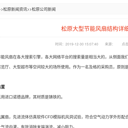
>>
松原新闻资讯
>>
松原公司新闻
松原大型节能风扇结构详
时间：2019-12-30 15:07:40
来源：
点击
节能风扇在各大搜索引擎，各大网络平台的搜索量是相当大的，从侧面我
展览厅、大型超市等空间较大的场所使用。作为一名及格的采购员，原则
。
装置
采用进口诺德品牌，其材质是铸铁的。
机翼扇，先进流体仿真软件CFD模拟机风洞试验，符合空气动力学外形配
止气流内灌，有效消除末端涡流，减小阻力。