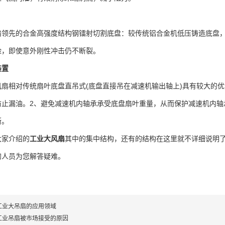
扇领先的合金高强度结构钢镭射切割底盘：较传统铝合金机低压铸造底盘
险，即使意外刚性冲击仍不断裂。
装置
风扇相对传统扇叶底盘直吊式(底盘直接吊在减速机输出轴上)具有较大的
防止漏油。2、避免减速机内轴承承受底盘扇叶重量，从而保护减速机内轴
断。
大家介绍的
工业大风扇
其中的集中结构，还有的结构在这里就不详细说明
的人员为您解答疑难。
工业大吊扇的应用领域
工业吊扇被市场接受的原因