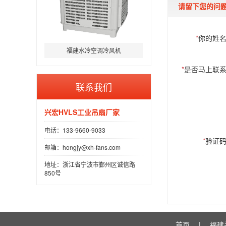
请留下您的问题
*
你的姓
福建水冷空调冷风机
*
是否马上联
联系我们
兴宏HVLS工业吊扇厂家
电话：133-9660-9033
*
验证
邮箱：hongjy@xh-fans.com
地址：浙江省宁波市鄞州区诚信路
850号
首页
|
福建