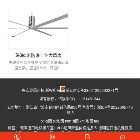
珠海5米防爆工业大风扇
防爆系列为特殊空间提供防爆通风降
温方案。直径5.5米，转速6...
兴宏金属科技 版权所有
浙公网安备33021202003271号
如有侵权，请联系QQ：1131451344
公司地址：浙江省宁波市鄞州区诚信路850号 备案号：
浙ICP备2022005746
号-5
txt地图
txt地图
htm地图
xml地图
tag
标签：
德国进口电机候车室HVLS通风降温价格是多少
德国进口电机健身房
HVLS大型吊扇哪里有买
永磁工厂通风降温厂联系方式
永磁直驱候车室HVLS吊
扇