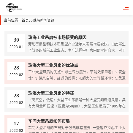
当前位置：
首页
>>
珠海新闻资讯
珠海工业吊扇被市场接受的原因
30
劳动密集型和技术密集型产业近年来发展增速较快，由此催生
2023-01
了较多的新兴工业业态。生产过程中厂房内部空间愈大，对于
空气流通的速度要求也愈高，此时大型工业吊扇对于调节生产
场所室内温度和通风就有了用武之地。对于各场所而言，大型
珠海大型工业风扇的优缺点
28
工业吊扇获得市场认可的原因是什么？一、可安装于各种场所
工业大型风扇的优点:1.除空气分层外，节能效果显着；2.安全
2022-02
工业吊扇的...
性；3.微风自然，舒适的感觉；4.超大的空气循环场；5.集通
风降温于一体，除湿防霉；6.无级送风模式，适应不同专业需
求；7.静音操作大型工业风扇，安静无扰；8.不占用地面空间.
珠海大型工业风扇的特征
28
工业大型风扇的缺点:1.适用于高度超过4.5...
（高真空，低速）大型工业吊扇是一种大型变频调速风扇，具
2022-02
有大风量和低速（速度为50pm）. 大型工业吊扇于1995年在
美国诞生. 该产品是专为节省高层建筑的能耗和减少能耗以及
改善工作环境的舒适性而开发的产品.与空调一起使用时，可以
车间大型吊扇如何布局
17
节省30％以上的能源！在相同温度下，舒适度可以大大提...
车间大型吊扇的布局对于散热非常重要. 一些客户担心工业大
2022-02