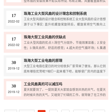
型吊扇的安装效果不如实际所说. 布局正确，风量覆盖面积实
际上也一样大. 现在，许多公司在选择冷却产品时更喜欢基于
质量的产品，而大型工厂通常会考虑流行产品的冷却效果. 由
珠海工业大型风扇的设计理念和控制系统
17
于工厂足够宽，如果冷却效果不好，则需要购买冷却设备数量
工业大型风扇的设计理念和控制系统工业大型风扇的设计思想
2022-02
会...
源于以下事实: 直升机螺旋桨旋转后，螺旋桨将空气推向上
方，因此螺旋桨下方的空气密度大于上方的空气密度，并且螺
旋桨下方产生的压力高于上方. 空气产生的压力很大，会在螺
珠海大型工业风扇的优缺点
17
旋桨上产生向上的压力，即所谓的浮力. 出于同样的原因，当
工业大型风扇的优点:1.除空气分层外，节能效果显着；2.安全
2022-02
大型风...
性；3.微风自然，舒适的感觉；4.超大的空气循环场；5.集通
风降温于一体，除湿防霉；6.无级送风模式，适应不同专业需
求；7.静音操作大型工业风扇，安静无扰；8.不占用地面空间.
珠海大型工业电扇的原理
30
工业大型风扇的缺点:1.适用于高度超过4.5...
大型工业电扇在夏日的时分给很多厂家带来了便当，那么它到
2019-12
底有哪些优势呢?咱们一起来看下吧，能够使厂房内的温度下
降，通 风状况也能够得到改进，还能够进步工作效率，工业大
吊扇的叶子比较大，由所以吊挂 式的，能够处理摆放的空
工业风扇真的可以减压吗
30
间。 并且受风的规模也比较广，转速也比较低，环保，节
夏天就要到了，一提到夏天大家就会想到炎热的天气，在夏天
2019-12
点功能又好...
的时候炎热的天气，又碰到了忙碌的工作，就导致了在工作的
时候每一个人的情绪都会变得十分的焦躁，还有工业大风扇作
为车间通风降温的设备，许多的车间都已经安装了，但是要怎
么样才能够去选到一款降温效果好的工业大风扇呢?其实这也