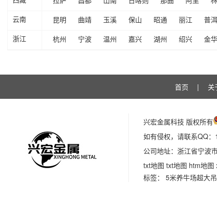
拉萨
昌都
山南
日喀则
那曲
阿里
西藏
昆明
曲靖
玉溪
保山
昭通
丽江
普
云南
杭州
宁波
温州
嘉兴
湖州
绍兴
金
浙江
首页
|
关
兴宏金属科技 版权所有
如有侵权，请联系QQ：113
公司地址：浙江省宁波市
txt地图
txt地图
htm地图
标签：
5米养牛场超大