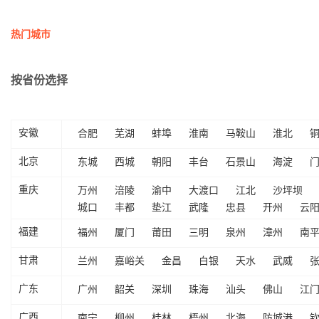
热门城市
按省份选择
合肥
芜湖
蚌埠
淮南
马鞍山
淮北
安徽
东城
西城
朝阳
丰台
石景山
海淀
北京
万州
涪陵
渝中
大渡口
江北
沙坪坝
重庆
城口
丰都
垫江
武隆
忠县
开州
云
福州
厦门
莆田
三明
泉州
漳州
南
福建
兰州
嘉峪关
金昌
白银
天水
武威
甘肃
广州
韶关
深圳
珠海
汕头
佛山
江
广东
南宁
柳州
桂林
梧州
北海
防城港
广西