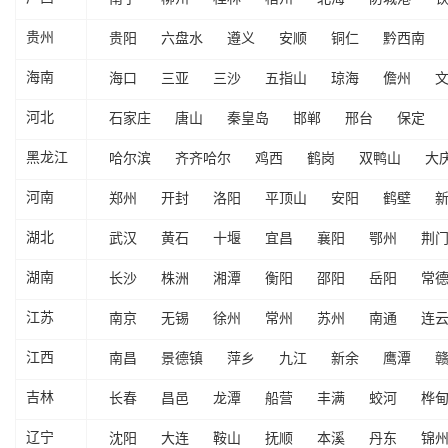
贵阳
六盘水
遵义
安顺
铜仁
黔西南
贵州
海口
三亚
三沙
五指山
琼海
儋州
海南
石家庄
唐山
秦皇岛
邯郸
邢台
保定
河北
哈尔滨
齐齐哈尔
鸡西
鹤岗
双鸭山
大
黑龙江
郑州
开封
洛阳
平顶山
安阳
鹤壁
河南
武汉
黄石
十堰
宜昌
襄阳
鄂州
荆
湖北
长沙
株洲
湘潭
衡阳
邵阳
岳阳
常
湖南
南京
无锡
徐州
常州
苏州
南通
连
江苏
南昌
景德镇
萍乡
九江
新余
鹰潭
江西
长春
昌邑
龙潭
船营
丰满
蛟河
桦
吉林
沈阳
大连
鞍山
抚顺
本溪
丹东
锦
辽宁