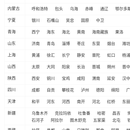
呼和浩特
包头
乌海
赤峰
通辽
鄂尔多
内蒙古
银川
石嘴山
吴忠
固原
中卫
宁夏
西宁
海东
海北
黄南
海南藏族
果洛
青海
济南
青岛
淄博
枣庄
东营
烟台
潍
山东
黄浦
徐汇
长宁
静安
普陀
虹口
杨
上海
太原
大同
阳泉
长治
晋城
朔州
晋
山西
西安
铜川
宝鸡
咸阳
渭南
延安
汉
陕西
成都
自贡
攀枝花
泸州
德阳
绵阳
四川
和平
河东
河西
南开
河北
红桥
东
天津
乌鲁木齐
克拉玛依
吐鲁番
哈密
昌吉
新疆
石河子
阿拉尔
图木舒克
五家渠
北屯