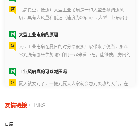
（高真空，低速）大型工业吊扇是一种大型变频调速风
超过4.5...
扇，具有大风量和低速（速度为50pm）. 大型工业吊扇于
1995年在美国诞生. 该产品是专为节省高层建筑的能耗和
减少能耗以及改善工作环境的舒适性而开发的产品.与空调
大型工业电扇的原理
一起使用时，可以节省30％以上的能源！在相同温度下，
大型工业电扇在夏日的时分给很多厂家带来了便当，那么
舒适度可以大大提...
它到底有哪些优势呢?咱们一起来看下吧，能够使厂房内的
温度下降，通 风状况也能够得到改进，还能够进步工作效
率，工业大吊扇的叶子比较大，由所以吊挂 式的，能够处
工业风扇真的可以减压吗
理摆放的空间。 并且受风的规模也比较广，转速也比
夏天就要到了，一提到夏天大家就会想到炎热的天气，在
较低，环保，节点功能又好...
夏天的时候炎热的天气，又碰到了忙碌的工作，就导致了
在工作的时候每一个人的情绪都会变得十分的焦躁，还有
工业大风扇作为车间通风降温的设备，许多的车间都已经
友情链接
大型工业吊扇采购标准有哪些？
/ LINKS
安装了，但是要怎么样才能够去选到一款降温效果好的工
大型工业吊扇节能环保、性能良好，直至今日仍然稳定地
业大风扇呢?其实这也是一门非常...
百度
活跃在历史舞台上。人们经常在仓储物流、车间厂房、货
物配送基地和部分体育馆、车站等地使用大型工业吊扇。
对顾客而言，如何选购大型工业吊扇依旧是个经久不衰的