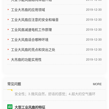
购员，原则是为公司采购质量好并且价格合
适的产品，那么产品结构是很重要的一点。
工业大吊扇的应用领域
2019-12-30
一、驱动装置工...
工业大风扇应注意的安全和噪音
2019-12-30
工业风扇减速电机工作原理
2019-12-30
工业大风扇适合哪种环境
2019-12-30
工业大风扇的亮点和突出之处
2019-12-30
大吊扇的功能实用性
2019-12-30
大型工业风扇的优缺点
常见问题
MORE
工业大型风扇的优点:1.除空气分层外，节能效果显着；2.
安全性；3.微风自然，舒适的感觉；4.超大的空气循环
场；5.集通风降温于一体，除湿防霉；6.无级送风模式，
适应不同专业需求；7.静音操作大型工业风扇，安静无
大型工业风扇的特征
扰；8.不占用地面空间.工业大型风扇的缺点:1.适用于高度