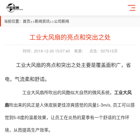
当前位置：
首页
>>
新闻资讯
>>
公司新闻
工业大风扇的亮点和突出之处
时间：2019-12-30 15:07:40
来源：
点击：507515次
工业
大
风扇的亮点和突出之处主要是覆盖面积广，省
电，气流柔和舒适。
工业
大
风扇
所吹出的风酷似大自然的微风系统，
工业大风
扇
吹出来的风正是人体皮肤更佳凉爽感觉的风量1-3m/s, 员工可以感
觉到5-8度的温差效果，让员工在炎热的夏季有一个舒适的工作环
境，从而提高生产效率。