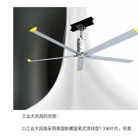
工业
大
风扇
的优势：
1)
工业
大
风扇
采用美国新螺旋桨式流线型7.3米叶片，完美