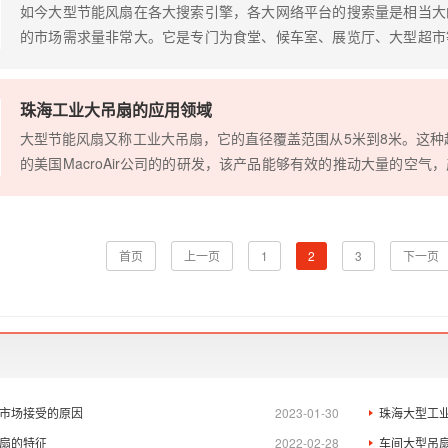
如今大型节能风扇在各大搜索引擎，各大网络平台的搜索量是相当大
的市场需求量非常大。它是专门为食堂、候车室、展览厅、大型超市
格的采购员，原则是为公司采购质量好并且价格合适的产品，那么产
置工...
珠海工业大吊扇的应用领域
大型节能风扇又称工业大吊扇，它的直径覆盖范围从5米到8米。这种超
的美国MacroAir公司的的研发，该产品能够有效的推动大量的空
盖和空气立体循环，彻底解决高大空间通风降温难的问题。随着社会的进
首页
上一页
1
2
3
下一页
市场接受的原因
2023-01-30
珠海大型工
扇的特征
2022-02-28
车间大型吊