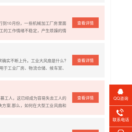
工作环境呢?答案当然是确定的，工
查看详情
行到10月份，一些机械加工厂房里面
工的工作情绪不稳定，产生烦躁的情
具有通风降温的效果，平均能使人体
查看详情
求确实不断上升。工业大风扇是什么?
用于工业厂房、物流仓储、候车室、
央空调和我们传统的风机来说是比较
查看详情
招募工人，这已经成为容易失去工人的
QQ咨询
决方案.那么，如何在大型工业风扇和
尽管成本较低，但辐射范围...
联系电话