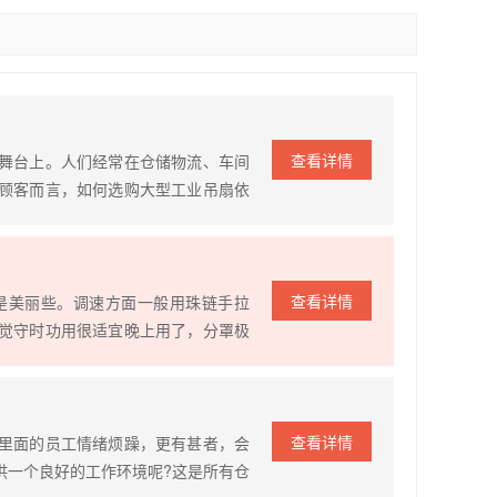
查看详情
舞台上。人们经常在仓储物流、车间
顾客而言，如何选购大型工业吊扇依
用材讲究、坚实耐用，主机、扇叶、
查看详情
是美丽些。调速方面一般用珠链手拉
觉守时功用很适宜晚上用了，分罩极
省的特色，不过本钱略高。但从长远
查看详情
里面的员工情绪烦躁，更有甚者，会
供一个良好的工作环境呢?这是所有仓