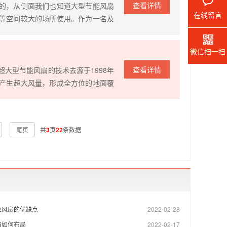
查看详情
的，从侧面我们也知道大型节能风扇
在线留言
等空间较大的场所使用。作为一名及
品结构是很重要的一点。一、驱动装
微信扫一扫
查看详情
大型节能风扇的技术去源于1998年
气，产生超大风量，形成全方位的地面覆
步和需求不断增加，...
尾页
共
3
页
22
条数据
业风扇的优缺点
2022-02-28
扇如何布局
2022-02-17