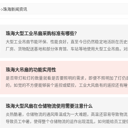
>>
珠海新闻资讯
珠海大型工业吊扇采购标准有哪些？
大型工业吊扇节能环保、性能良好，直至今日仍然稳定地活跃在历史
厂房、货物配送基地和部分体育馆、车站等地使用大型工业吊扇。对
旧是个经久不衰的话题。 一、看用料 品质好的大型工业吊扇
外部...
珠海大吊扇的功能实用性
是否带灯和灯的数量就看是否要照明的需求，即便不照明加了灯仍
的，如觉的不方便能够装个遥控或壁控，工业大风扇有的遥控还有睡
式和电容式两种。电容式电机比较常见。 具有起动转矩大，耗电
利益进...
珠海大型风扇在仓储物流使用需要注意什么
炎热酷暑，仓储物流的通风降温成为一大难题，高温还容易导致物流
导致员工中暑，使得整个仓储物流的运作出现混乱，如何能给员工提