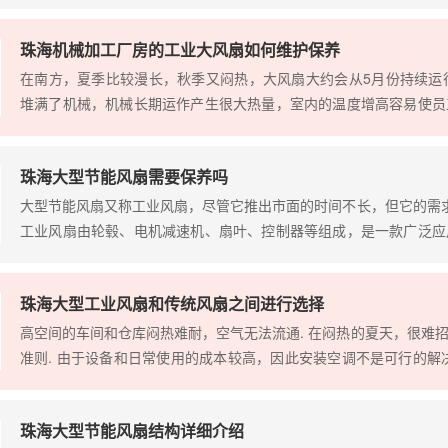
储物流眉睫急需解决的问题，而安装工业大风扇能否给员工提供良好
业...
珠海机械加工厂房的工业大风扇如何维护保养
在南方，夏季比较漫长，秋季又闷热，大风扇大约会从5月份持续运
堆满了机械，机械长期运作产生很大热量，室内的温度增高容易使员
绪，也大大降低了机械的使用寿命。而工业大风扇正好能解决，风扇
感...
珠海大型节能风扇需要保养吗
大型节能风扇又称工业风扇，尽管它推出市面的时间不长，但它的需
工业风扇由轮毂、电机减速机、扇叶、控制器等组成，是一款广泛应
展览馆、体育馆、商超等等高大空间的设备。大型节能风扇相对于中
省...
珠海大型工业风扇和传统风扇之间进行选择
高空间的车间和仓库闷热难耐，空气无法流通. 在闷热的夏天，很难
准则. 由于设备和日常使用的成本较高，因此安装空调不是可行的解
传统风扇之间进行选择？首先，效果的差异如果使用常规风扇进行冷却，
珠海大型节能风扇结构详细介绍