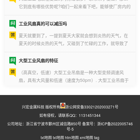
它到底有哪些优势呢?咱们一起来看下吧，能够使厂房内的
温度下降，通 风状况也能够得到改进，还能够进步工作效
率，工业大吊扇的叶子比较大，由所以吊挂 式的，能够处
工业风扇真的可以减压吗
理摆放的空间。 并且受风的规模也比较广，转速也比
夏天就要到了，一提到夏天大家就会想到炎热的天气，在
较低，环保，节点功能又好...
夏天的时候炎热的天气，又碰到了忙碌的工作，就导致了
在工作的时候每一个人的情绪都会变得十分的焦躁，还有
工业大风扇作为车间通风降温的设备，许多的车间都已经
大型工业风扇的特征
安装了，但是要怎么样才能够去选到一款降温效果好的工
（高真空，低速）大型工业吊扇是一种大型变频调速风
业大风扇呢?其实这也是一门非常...
扇，具有大风量和低速（速度为50pm）. 大型工业吊扇于
1995年在美国诞生. 该产品是专为节省高层建筑的能耗和
减少能耗以及改善工作环境的舒适性而开发的产品.与空调
大型工业风扇的优缺点
一起使用时，可以节省30％以上的能源！在相同温度下，
工业大型风扇的优点:1.除空气分层外，节能效果显着；2.
舒适度可以大大提...
兴宏金属科技 版权所有
浙公网安备33021202003271号
安全性；3.微风自然，舒适的感觉；4.超大的空气循环
如有侵权，请联系QQ：1131451344
场；5.集通风降温于一体，除湿防霉；6.无级送风模式，
公司地址：浙江省宁波市鄞州区诚信路850号 备案号：
浙ICP备2022005746
适应不同专业需求；7.静音操作大型工业风扇，安静无
号-5
大型工业吊扇采购标准有哪些？
扰；8.不占用地面空间.工业大型风扇的缺点:1.适用于高度
txt地图
txt地图
htm地图
xml地图
tag