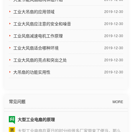
购员，原则是为公司采购质量好并且价格合
适的产品，那么产品结构是很重要的一点。
工业大吊扇的应用领域
2019-12-30
一、驱动装置工...
工业大风扇应注意的安全和噪音
2019-12-30
工业风扇减速电机工作原理
2019-12-30
大型工业风扇的优缺点
工业大风扇适合哪种环境
2019-12-30
工业大型风扇的优点:1.除空气分层外，节能效果显着；2.
工业大风扇的亮点和突出之处
2019-12-30
安全性；3.微风自然，舒适的感觉；4.超大的空气循环
场；5.集通风降温于一体，除湿防霉；6.无级送风模式，
大吊扇的功能实用性
2019-12-30
适应不同专业需求；7.静音操作大型工业风扇，安静无
大型工业吊扇采购标准有哪些？
扰；8.不占用地面空间.工业大型风扇的缺点:1.适用于高度
大型工业吊扇节能环保、性能良好，直至今日仍然稳定地
超过4.5...
活跃在历史舞台上。人们经常在仓储物流、车间厂房、货
常见问题
MORE
物配送基地和部分体育馆、车站等地使用大型工业吊扇。
对顾客而言，如何选购大型工业吊扇依旧是个经久不衰的
大型工业电扇的原理
话题。 一、看用料 品质好的大型工业吊扇用材讲
大型工业电扇在夏日的时分给很多厂家带来了便当，那么
究、坚实耐用，主机、扇叶、外部...