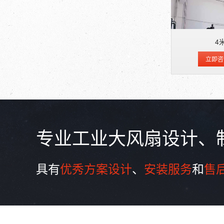
4
立即咨
专业工业大风扇设计、
具有
优秀方案设计
、
安装服务
和
售