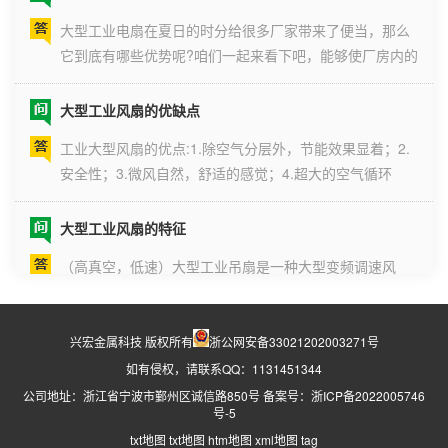
大型工业电扇在夏日的时分给很多厂家带来了便当，那么
究、坚实耐用，主机、扇叶、外部...
它到底有哪些优势呢?咱们一起来看下吧，能够使厂房内的
温度下降，通 风状况也能够得到改进，还能够进步工作效
率，工业大吊扇的叶子比较大，由所以吊挂 式的，能够处
大型工业风扇的优缺点
理摆放的空间。 并且受风的规模也比较广，转速也比
工业大型风扇的优点:1.除空气分层外，节能效果显着；2.
较低，环保，节点功能又好...
安全性；3.微风自然，舒适的感觉；4.超大的空气循环
场；5.集通风降温于一体，除湿防霉；6.无级送风模式，
适应不同专业需求；7.静音操作大型工业风扇，安静无
大型工业风扇的特征
扰；8.不占用地面空间.工业大型风扇的缺点:1.适用于高度
（高真空，低速）大型工业吊扇是一种大型变频调速风
超过4.5...
扇，具有大风量和低速（速度为50pm）. 大型工业吊扇于
1995年在美国诞生. 该产品是专为节省高层建筑的能耗和
减少能耗以及改善工作环境的舒适性而开发的产品.与空调
工业风扇真的可以减压吗
兴宏金属科技 版权所有
浙公网安备33021202003271号
一起使用时，可以节省30％以上的能源！在相同温度下，
如有侵权，请联系QQ：1131451344
夏天就要到了，一提到夏天大家就会想到炎热的天气，在
舒适度可以大大提...
夏天的时候炎热的天气，又碰到了忙碌的工作，就导致了
公司地址：浙江省宁波市鄞州区诚信路850号 备案号：
浙ICP备2022005746
号-5
在工作的时候每一个人的情绪都会变得十分的焦躁，还有
txt地图
txt地图
htm地图
xml地图
tag
工业大风扇作为车间通风降温的设备，许多的车间都已经