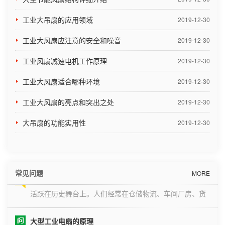
购员，原则是为公司采购质量好并且价格合
适的产品，那么产品结构是很重要的一点。
工业大吊扇的应用领域
2019-12-30
一、驱动装置工...
工业大风扇应注意的安全和噪音
2019-12-30
工业风扇减速电机工作原理
2019-12-30
工业大风扇适合哪种环境
2019-12-30
工业风扇真的可以减压吗
工业大风扇的亮点和突出之处
2019-12-30
夏天就要到了，一提到夏天大家就会想到炎热的天气，在
大吊扇的功能实用性
2019-12-30
夏天的时候炎热的天气，又碰到了忙碌的工作，就导致了
在工作的时候每一个人的情绪都会变得十分的焦躁，还有
工业大风扇作为车间通风降温的设备，许多的车间都已经
大型工业吊扇采购标准有哪些？
安装了，但是要怎么样才能够去选到一款降温效果好的工
常见问题
MORE
大型工业吊扇节能环保、性能良好，直至今日仍然稳定地
业大风扇呢?其实这也是一门非常...
活跃在历史舞台上。人们经常在仓储物流、车间厂房、货
物配送基地和部分体育馆、车站等地使用大型工业吊扇。
对顾客而言，如何选购大型工业吊扇依旧是个经久不衰的
大型工业电扇的原理
话题。 一、看用料 品质好的大型工业吊扇用材讲